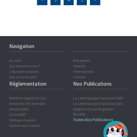
Navigation
Accueil
Entreprises
Qui sommes-nous ?
Salariés
L'épargne salariale
International
Suivez l'actualité
Contact
Réglementation
Nos Publications
Mentions légales et CGU
La Lettre Epargne Salariale 2026
Protection des données
La Lettre Epargne Salariale 2025
personnelles
Rapport annuel de gestion
REGARD ...
Loi ECKERT
Toutes Nos Publications
Politique Cookies
Gestion des Cookies