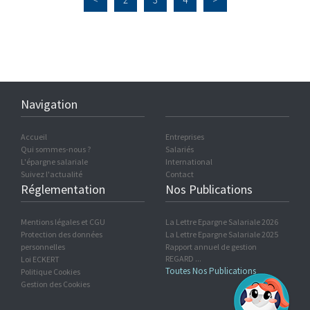
Navigation
Accueil
Entreprises
Qui sommes-nous ?
Salariés
L'épargne salariale
International
Suivez l'actualité
Contact
Réglementation
Nos Publications
Mentions légales et CGU
La Lettre Epargne Salariale 2026
Protection des données
La Lettre Epargne Salariale 2025
personnelles
Rapport annuel de gestion
REGARD ...
Loi ECKERT
Toutes Nos Publications
Politique Cookies
Gestion des Cookies