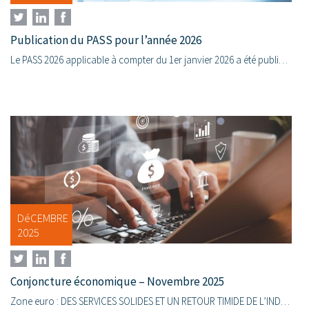
Publication du PASS pour l’année 2026
Le PASS 2026 applicable à compter du 1er janvier 2026 a été publié au journal officiel du 21 octobre 2025. Il est fixé à 48 060 € pour l’ensemble de l’année, soit une hausse de 2...
DéCEMBRE
2025
Conjoncture économique – Novembre 2025
Zone euro : DES SERVICES SOLIDES ET UN RETOUR TIMIDE DE L’INDUSTRIE En novembre 2025, les enquêtes dans la zone euro continuent de refléter une confiance contrastée selon les secteurs : l’industrie...