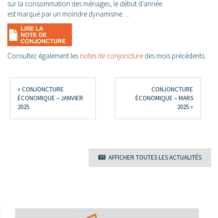
sur la consommation des ménages, le début d’année
est marqué par un moindre dynamisme….
Consultez également les
notes de conjoncture
des mois précédents.
Navigation
« CONJONCTURE
CONJONCTURE
des
ÉCONOMIQUE – JANVIER
ÉCONOMIQUE – MARS
2025
2025 »
articles
AFFICHER TOUTES LES ACTUALITÉS