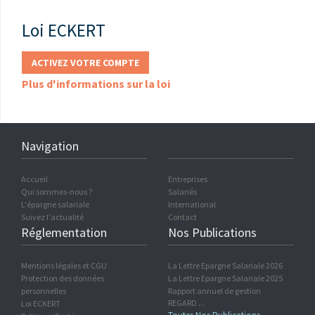
Loi ECKERT
ACTIVEZ VOTRE COMPTE
Plus d'informations sur la loi
Navigation
Accueil
Entreprises
Qui sommes-nous ?
Salariés
L'épargne salariale
International
Suivez l'actualité
Contact
Réglementation
Nos Publications
Mentions légales et CGU
La Lettre Epargne Salariale 2026
Protection des données
La Lettre Epargne Salariale 2025
personnelles
Rapport annuel de gestion
REGARD ...
Loi ECKERT